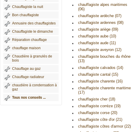
chauffagiste alpes maritimes
Chauffagiste la nuit
(06)
Bon chauffagiste
chauffagiste ardèche (07)
chauffagiste ardennes (08)
Annuaire des chauffagistes
chauffagiste ariège (09)
Chauffagiste le dimanche
chauffagiste aube (10)
Réparation chauffage
chauffagiste aude (11)
chauffage maison
chauffagiste aveyron (12)
Chaudière à granulés de
chauffagiste bouches du rhône
bois
(13)
chauffagiste calvados (14)
Chauffage au gaz
chauffagiste cantal (15)
Chauffage radiateur
chauffagiste charente (16)
chaudière à condensation à
chauffagiste charente maritime
gaz
(17)
Tous nos conseils ...
chauffagiste cher (18)
chauffagiste corrèze (19)
chauffagiste corse (20)
chauffagiste côte d'or (21)
chauffagiste côtes d'armor (22)