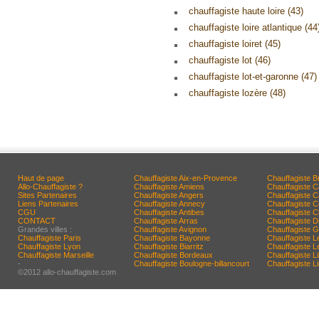
chauffagiste haute loire (43)
chauffagiste loire atlantique (44
chauffagiste loiret (45)
chauffagiste lot (46)
chauffagiste lot-et-garonne (47)
chauffagiste lozère (48)
Haut de page
Chauffagiste Aix-en-Provence
Chauffagiste B
Allo-Chauffagiste ?
Chauffagiste Amiens
Chauffagiste 
Sites Partenaires
Chauffagiste Angers
Chauffagiste 
Liens Partenaires
Chauffagiste Annecy
Chauffagiste 
CGU
Chauffagiste Antibes
Chauffagiste C
CONTACT
Chauffagiste Arras
Chauffagiste D
Grandes villes :
Chauffagiste Avignon
Chauffagiste G
Chauffagiste Paris
Chauffagiste Bayonne
Chauffagiste L
Chauffagiste Lyon
Chauffagiste Biarritz
Chauffagiste 
Chauffagiste Marseille
Chauffagiste Bordeaux
Chauffagiste Lil
-
Chauffagiste Boulogne-billancourt
Chauffagiste 
©2012 allo-chauffagiste.com