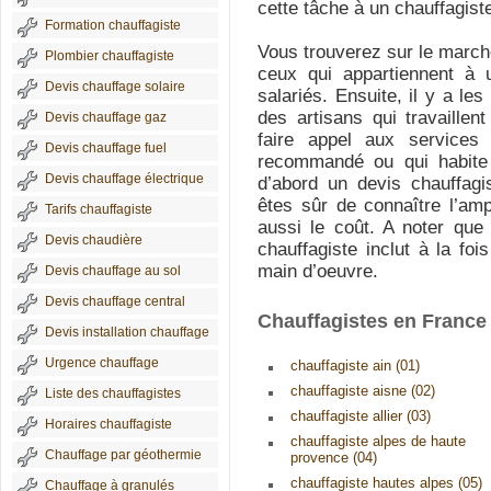
cette tâche à un chauffagiste
Formation chauffagiste
Vous trouverez sur le marché
Plombier chauffagiste
ceux qui appartiennent à 
Devis chauffage solaire
salariés. Ensuite, il y a le
des artisans qui travaille
Devis chauffage gaz
faire appel aux services
Devis chauffage fuel
recommandé ou qui habite
Devis chauffage électrique
d’abord un devis chauffag
êtes sûr de connaître l’ampl
Tarifs chauffagiste
aussi le coût. A noter que 
Devis chaudière
chauffagiste inclut à la foi
main d’oeuvre.
Devis chauffage au sol
Devis chauffage central
Chauffagistes en France
Devis installation chauffage
Urgence chauffage
chauffagiste ain (01)
chauffagiste aisne (02)
Liste des chauffagistes
chauffagiste allier (03)
Horaires chauffagiste
chauffagiste alpes de haute
Chauffage par géothermie
provence (04)
chauffagiste hautes alpes (05)
Chauffage à granulés