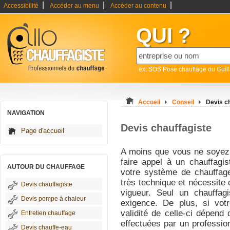
|
|
|
Accessibilité
Accéder au menu
Accéder au contenu
QUI ?
ex: SOS Pose chauffage ou Guil
Accueil
Conseil
Devis c
NAVIGATION
Devis chauffagiste
Page d'accueil
A moins que vous ne soyez 
faire appel à un chauffagis
AUTOUR DU CHAUFFAGE
votre système de chauffage
très technique et nécessit
Devis chauffagiste
vigueur. Seul un chauffag
Devis pompe à chaleur
exigence. De plus, si votr
validité de celle-ci dépend d
Entretien chauffage
effectuées par un profession
Devis chauffe-eau