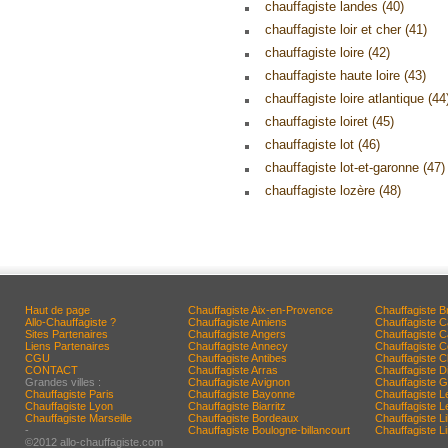
chauffagiste landes (40)
chauffagiste loir et cher (41)
chauffagiste loire (42)
chauffagiste haute loire (43)
chauffagiste loire atlantique (44
chauffagiste loiret (45)
chauffagiste lot (46)
chauffagiste lot-et-garonne (47)
chauffagiste lozère (48)
Haut de page
Chauffagiste Aix-en-Provence
Chauffagiste B
Allo-Chauffagiste ?
Chauffagiste Amiens
Chauffagiste 
Sites Partenaires
Chauffagiste Angers
Chauffagiste 
Liens Partenaires
Chauffagiste Annecy
Chauffagiste 
CGU
Chauffagiste Antibes
Chauffagiste C
CONTACT
Chauffagiste Arras
Chauffagiste D
Grandes villes :
Chauffagiste Avignon
Chauffagiste G
Chauffagiste Paris
Chauffagiste Bayonne
Chauffagiste L
Chauffagiste Lyon
Chauffagiste Biarritz
Chauffagiste 
Chauffagiste Marseille
Chauffagiste Bordeaux
Chauffagiste Lil
-
Chauffagiste Boulogne-billancourt
Chauffagiste 
©2012 allo-chauffagiste.com