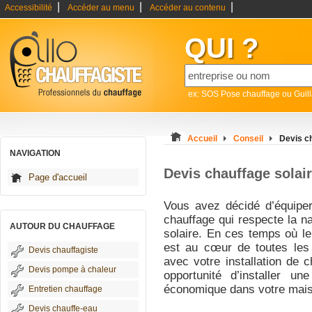
|
|
|
Accessibilité
Accéder au menu
Accéder au contenu
QUI ?
ex: SOS Pose chauffage ou Guil
Accueil
Conseil
Devis ch
NAVIGATION
Devis chauffage solai
Page d'accueil
Vous avez décidé d’équipe
chauffage qui respecte la n
AUTOUR DU CHAUFFAGE
solaire. En ces temps où l
est au cœur de toutes les
Devis chauffagiste
avec votre installation de 
Devis pompe à chaleur
opportunité d’installer un
économique dans votre mai
Entretien chauffage
Devis chauffe-eau