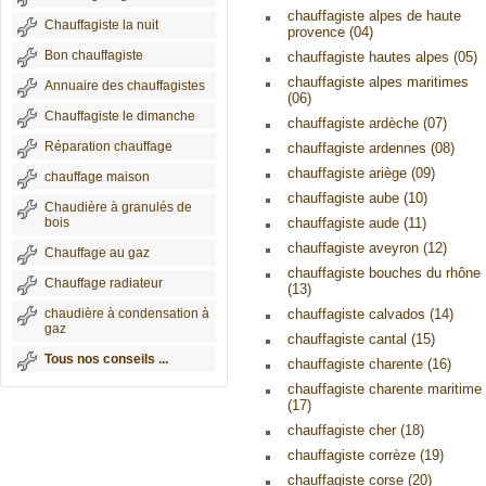
chauffagiste alpes de haute
Chauffagiste la nuit
provence (04)
Bon chauffagiste
chauffagiste hautes alpes (05)
chauffagiste alpes maritimes
Annuaire des chauffagistes
(06)
Chauffagiste le dimanche
chauffagiste ardèche (07)
Réparation chauffage
chauffagiste ardennes (08)
chauffagiste ariège (09)
chauffage maison
chauffagiste aube (10)
Chaudière à granulés de
bois
chauffagiste aude (11)
chauffagiste aveyron (12)
Chauffage au gaz
chauffagiste bouches du rhône
Chauffage radiateur
(13)
chaudière à condensation à
chauffagiste calvados (14)
gaz
chauffagiste cantal (15)
Tous nos conseils ...
chauffagiste charente (16)
chauffagiste charente maritime
(17)
chauffagiste cher (18)
chauffagiste corrèze (19)
chauffagiste corse (20)