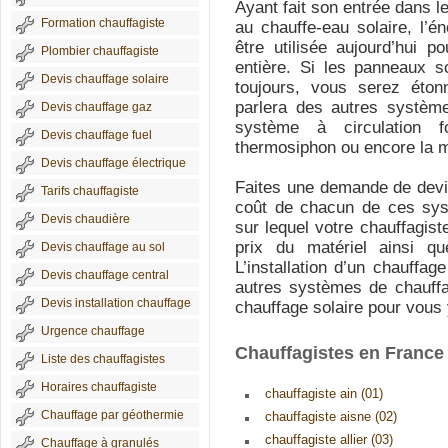
Ayant fait son entrée dans l
Formation chauffagiste
au chauffe-eau solaire, l’é
être utilisée aujourd’hui 
Plombier chauffagiste
entière. Si les panneaux so
Devis chauffage solaire
toujours, vous serez éton
parlera des autres système
Devis chauffage gaz
système à circulation f
Devis chauffage fuel
thermosiphon ou encore la m
Devis chauffage électrique
Faites une demande de devis
Tarifs chauffagiste
coût de chacun de ces syst
Devis chaudière
sur lequel votre chauffagiste 
prix du matériel ainsi que
Devis chauffage au sol
L’installation d’un chauffag
Devis chauffage central
autres systèmes de chauffa
Devis installation chauffage
chauffage solaire pour vous 
Urgence chauffage
Chauffagistes en France
Liste des chauffagistes
Horaires chauffagiste
chauffagiste ain (01)
Chauffage par géothermie
chauffagiste aisne (02)
chauffagiste allier (03)
Chauffage à granulés