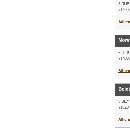
8 RUE
71400 
Affich
More
6 R D
71400 
Affich
Bejot
8 BEY
71620
Affich