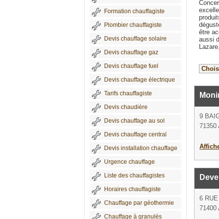
Concer
excell
Formation chauffagiste
produit
dégusté
Plombier chauffagiste
être a
Devis chauffage solaire
aussi d
Lazare
Devis chauffage gaz
Devis chauffage fuel
Devis chauffage électrique
Tarifs chauffagiste
Moni
Devis chaudière
9 BAI
Devis chauffage au sol
71350 
Devis chauffage central
Affich
Devis installation chauffage
Urgence chauffage
Liste des chauffagistes
Deve
Horaires chauffagiste
6 RUE
Chauffage par géothermie
71400 
Chauffage à granulés