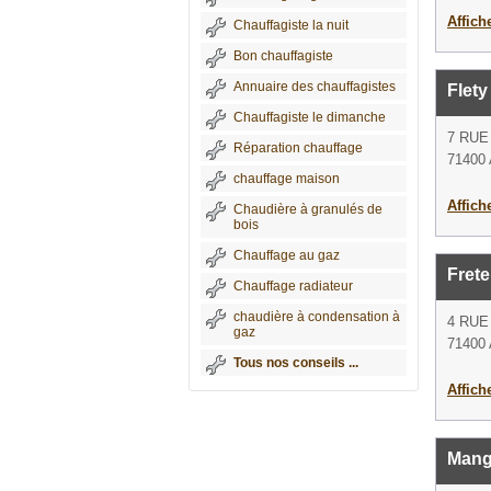
Affich
Chauffagiste la nuit
Bon chauffagiste
Annuaire des chauffagistes
Flet
Chauffagiste le dimanche
7 RU
Réparation chauffage
71400 
chauffage maison
Affich
Chaudière à granulés de
bois
Chauffage au gaz
Frete
Chauffage radiateur
chaudière à condensation à
4 RUE
gaz
71400 
Tous nos conseils ...
Affich
Mang