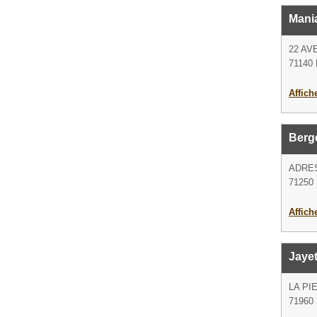
Mani
22 AV
71140 
Affich
Berge
ADRE
71250 
Affich
Jayet
LA PI
71960 