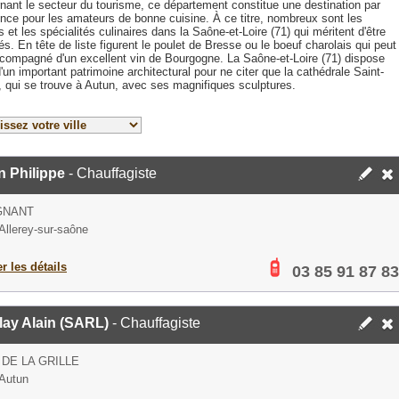
nant le secteur du tourisme, ce département constitue une destination par
ence pour les amateurs de bonne cuisine. À ce titre, nombreux sont les
s et les spécialités culinaires dans la Saône-et-Loire (71) qui méritent d'être
s. En tête de liste figurent le poulet de Bresse ou le boeuf charolais qui peut
ccompagné d'un excellent vin de Bourgogne. La Saône-et-Loire (71) dispose
'un important patrimoine architectural pour ne citer que la cathédrale Saint-
, qui se trouve à Autun, avec ses magnifiques sculptures.
n Philippe
- Chauffagiste
GNANT
Allerey-sur-saône
er les détails
03 85 91 87 83
lay Alain (SARL)
- Chauffagiste
 DE LA GRILLE
Autun