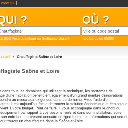
|
 contenu
QUI ?
OÙ ?
x: SOS Pose chauffage ou Guillaume Durant
ex: Cergy ou 95000
ccueil
Chauffagiste Saône et Loire
ffagiste Saône et Loire
dans tous les domaines qui utilisent la technique, les systèmes de
age d'une habitation bénéficient également d'un grand nombre d'innovations
épondre au mieux aux exigences dans ce domaine. Avec l'aide d'un
giste, il est aujourd'hui facile de trouver la solution économique et écologique
vient à votre budget. Pour ce faire, il vous accompagne dans le choix du
équipement par rapport à vos besoins réels et dans son installation, voire
 son entretien. Le présent annuaire en ligne fournit les informations qui seront
pour trouver un chauffagiste dans la Saône-et-Loire.