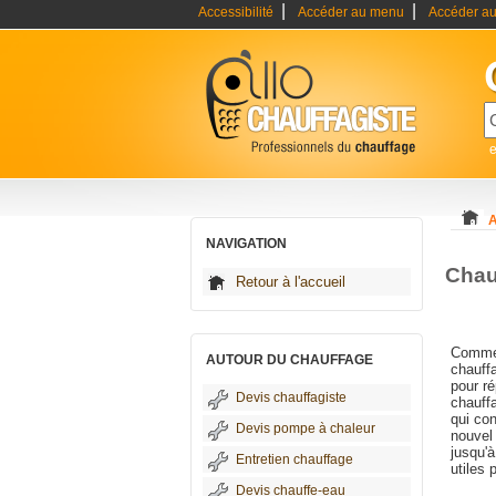
|
|
Accessibilité
Accéder au menu
Accéder au
e
A
NAVIGATION
Chau
Retour à l'accueil
Comme 
AUTOUR DU CHAUFFAGE
chauff
pour r
Devis chauffagiste
chauffa
qui con
Devis pompe à chaleur
nouvel 
jusqu'à
Entretien chauffage
utiles 
Devis chauffe-eau