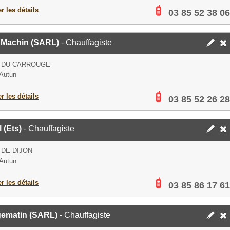
er les détails
03 85 52 38 06
y Machin (SARL)
- Chauffagiste
E DU CARROUGE
Autun
er les détails
03 85 52 26 28
l (Ets)
- Chauffagiste
 DE DIJON
Autun
er les détails
03 85 86 17 61
ematin (SARL)
- Chauffagiste