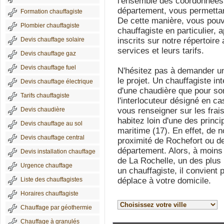
l'ensemble des coordonnées 
département, vous permettant
Formation chauffagiste
De cette manière, vous pouv
Plombier chauffagiste
chauffagiste en particulier, 
Devis chauffage solaire
inscrits sur notre répertoire
services et leurs tarifs.
Devis chauffage gaz
Devis chauffage fuel
N'hésitez pas à demander un
le projet. Un chauffagiste int
Devis chauffage électrique
d'une chaudière que pour son
Tarifs chauffagiste
l'interlocuteur désigné en 
Devis chaudière
vous renseigner sur les frai
habitez loin d'une des princ
Devis chauffage au sol
maritime (17). En effet, de 
Devis chauffage central
proximité de Rochefort ou de
département. Alors, à moins d
Devis installation chauffage
de La Rochelle, un des plus
Urgence chauffage
un chauffagiste, il convient p
Liste des chauffagistes
déplace à votre domicile.
Horaires chauffagiste
Chauffage par géothermie
Chauffage à granulés