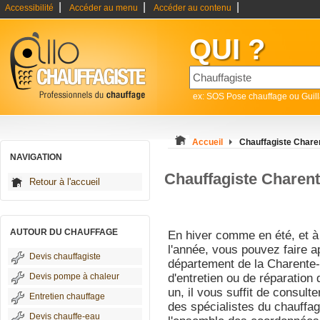
|
|
|
Accessibilité
Accéder au menu
Accéder au contenu
QUI ?
ex: SOS Pose chauffage ou Guil
Accueil
Chauffagiste Chare
NAVIGATION
Chauffagiste Charent
Retour à l'accueil
AUTOUR DU CHAUFFAGE
En hiver comme en été, et à 
l'année, vous pouvez faire a
Devis chauffagiste
département de la Charente-
Devis pompe à chaleur
d'entretien ou de réparation
un, il vous suffit de consult
Entretien chauffage
des spécialistes du chauffa
Devis chauffe-eau