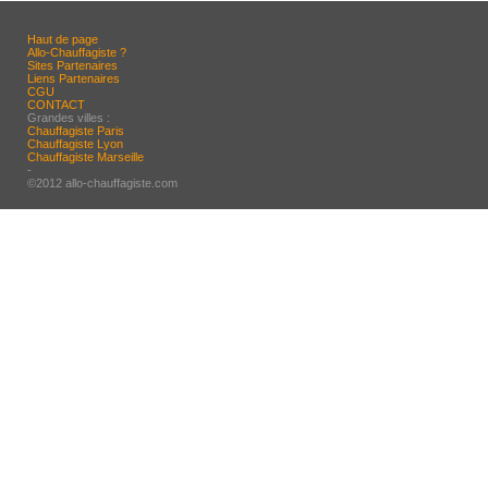
Haut de page
Allo-Chauffagiste ?
Sites Partenaires
Liens Partenaires
CGU
CONTACT
Grandes villes :
Chauffagiste Paris
Chauffagiste Lyon
Chauffagiste Marseille
-
©2012 allo-chauffagiste.com