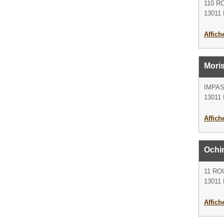
110 R
13011 
Affich
Mori
IMPAS
13011 
Affich
Ochi
11 RO
13011 
Affich