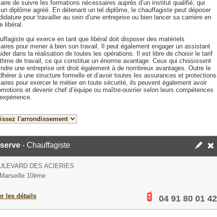
ire de suivre les formations nécessaires auprès d’un institut qualifié, qui
 un diplôme agréé. En détenant un tel diplôme, le chauffagiste peut déposer
idature pour travailler au sein d’une entreprise ou bien lancer sa carrière en
e libéral.
ffagiste qui exerce en tant que libéral doit disposer des matériels
aires pour mener à bien son travail. Il peut également engager un assistant
aider dans la réalisation de toutes les opérations. Il est libre de choisir le tarif
ythme de travail, ce qui constitue un énorme avantage. Ceux qui choisissent
oindre une entreprise ont droit également à de nombreux avantages. Outre le
adhérer à une structure formelle et d’avoir toutes les assurances et protections
ires pour exercer le métier en toute sécurité, ils peuvent également avoir
omotions et devenir chef d’équipe ou maître-ouvrier selon leurs compétences
 expérience.
iserve
- Chauffagiste
ULEVARD DES ACIERIES
Marseille 10ème
er les détails
04 91 80 01 42