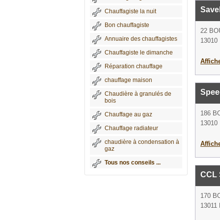
Save
Chauffagiste la nuit
Bon chauffagiste
22 B
Annuaire des chauffagistes
13010 
Chauffagiste le dimanche
Affich
Réparation chauffage
chauffage maison
Spee
Chaudière à granulés de
bois
186 B
Chauffage au gaz
13010 
Chauffage radiateur
chaudière à condensation à
Affich
gaz
Tous nos conseils ...
CCL 
170 B
13011 