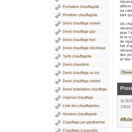
nécessa
délivre
Formation chauffagiste
sa cand
tant qu
Plombier chauffagiste
Devis chauffage solaire
Un chau
nécess
Devis chauffage gaz
pour l’
et le r
Devis chauffage fuel
de rej
fait d’
Devis chauffage électrique
nécessa
des pr
Tarifs chauffagiste
et leur
Devis chaudière
Devis chauffage au sol
Devis chauffage central
Prox
Devis installation chauffage
Urgence chauffage
16 BO
Liste des chauffagistes
13010 
Horaires chauffagiste
Affich
Chauffage par géothermie
Chauffage à granulés