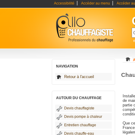
|
|
Accessibilité
Accéder au menu
Accéder au
e
A
NAVIGATION
Chau
Retour à l'accueil
Install
AUTOUR DU CHAUFFAGE
de mai
partie
Devis chauffagiste
compét
condit
Devis pompe à chaleur
Que ce 
Entretien chauffage
France,
légalem
Devis chauffe-eau