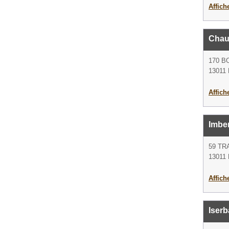
Affich
Chauf
170 B
13011 
Affich
Imber
59 TR
13011 
Affich
Iserb