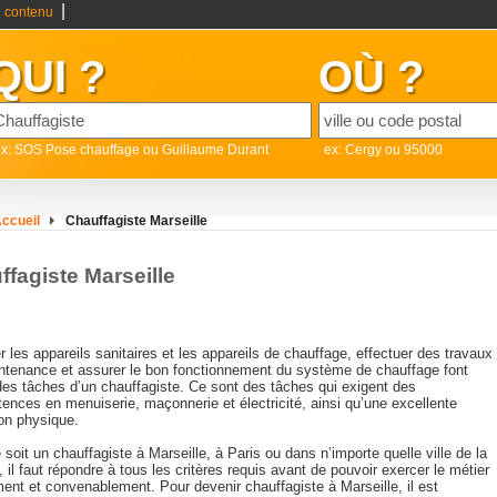
|
 contenu
QUI ?
OÙ ?
x: SOS Pose chauffage ou Guillaume Durant
ex: Cergy ou 95000
ccueil
Chauffagiste Marseille
ffagiste Marseille
er les appareils sanitaires et les appareils de chauffage, effectuer des travaux
ntenance et assurer le bon fonctionnement du système de chauffage font
 des tâches d’un chauffagiste. Ce sont des tâches qui exigent des
ences en menuiserie, maçonnerie et électricité, ainsi qu’une excellente
ion physique.
soit un chauffagiste à Marseille, à Paris ou dans n’importe quelle ville de la
 il faut répondre à tous les critères requis avant de pouvoir exercer le métier
ent et convenablement. Pour devenir chauffagiste à Marseille, il est