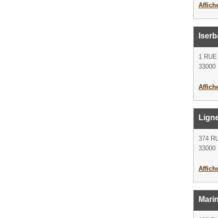
Affich
Iserb
1 RUE
33000
Affich
Lign
374 
33000
Affich
Marin