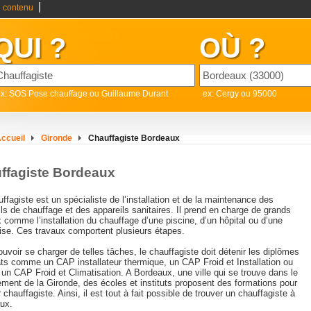
|
 contenu
QUI ?
OÙ ?
x: SOS Pose chauffage ou Guillaume Durant
ex: Cergy ou 95000
ccueil
Gironde
Chauffagiste Bordeaux
ffagiste Bordeaux
ffagiste est un spécialiste de l’installation et de la maintenance des
ls de chauffage et des appareils sanitaires. Il prend en charge de grands
 comme l’installation du chauffage d’une piscine, d’un hôpital ou d’une
rise. Ces travaux comportent plusieurs étapes.
uvoir se charger de telles tâches, le chauffagiste doit détenir les diplômes
ts comme un CAP installateur thermique, un CAP Froid et Installation ou
un CAP Froid et Climatisation. A Bordeaux, une ville qui se trouve dans le
ement de la Gironde, des écoles et instituts proposent des formations pour
 chauffagiste. Ainsi, il est tout à fait possible de trouver un chauffagiste à
ux.