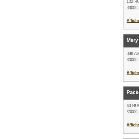
102 R
33000
Affich
Mery
388 A
33000
Affich
Pacs
63 RU
33000
Affich