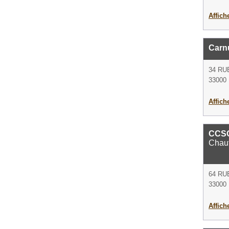
Affich
Carn
34 RU
33000
Affich
CCSCC
Chauf
64 RU
33000
Affich