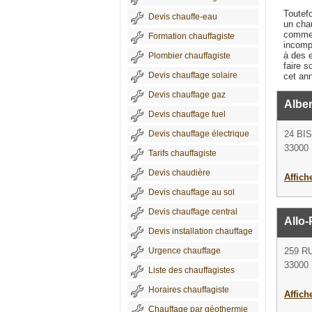
Toutef
Devis chauffe-eau
un chau
comme 
Formation chauffagiste
incompé
à des e
Plombier chauffagiste
faire s
Devis chauffage solaire
cet ann
Devis chauffage gaz
Albe
Devis chauffage fuel
Devis chauffage électrique
24 BI
33000
Tarifs chauffagiste
Devis chaudière
Affich
Devis chauffage au sol
Devis chauffage central
Allo
Devis installation chauffage
Urgence chauffage
259 R
33000
Liste des chauffagistes
Horaires chauffagiste
Affich
Chauffage par géothermie