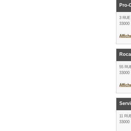
Pro-
3 RU
33000
Affich
Roca
55 RU
33000
Affich
Servi
11 RU
33000