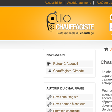
|
|
Accessibilité
Accéder au menu
Accéder au
e
A
NAVIGATION
Chau
Retour à l'accueil
Chauffagiste Gironde
Le chau
apparei
travaux
entrep
AUTOUR DU CHAUFFAGE
Pour po
adéqua
Devis chauffagiste
encore 
départ
Devis pompe à chaleur
devenir
Bordea
Entretien chauffage