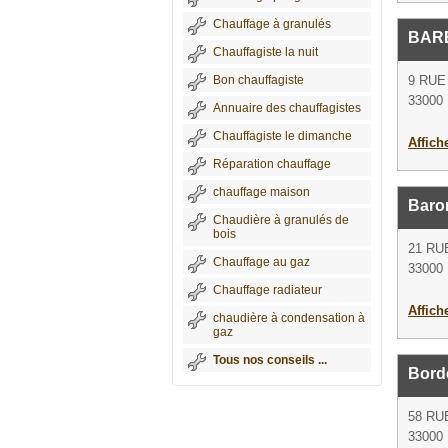
Chauffage à granulés
BARB
Chauffagiste la nuit
Bon chauffagiste
9 RUE
33000
Annuaire des chauffagistes
Chauffagiste le dimanche
Affich
Réparation chauffage
chauffage maison
Baro
Chaudière à granulés de
bois
21 RU
Chauffage au gaz
33000
Chauffage radiateur
Affich
chaudière à condensation à
gaz
Tous nos conseils ...
Borde
58 R
33000