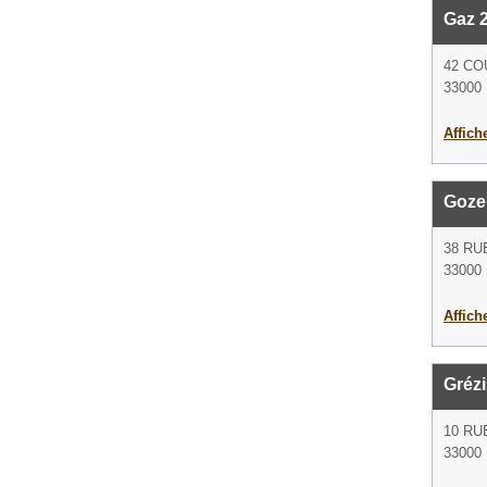
Gaz 
42 CO
33000
Affich
Goze
38 RU
33000
Affich
Grézi
10 RU
33000