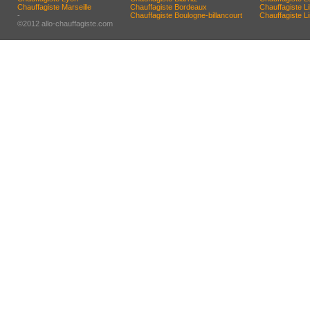
Chauffagiste Marseille
Chauffagiste Bordeaux
Chauffagiste Lil
-
Chauffagiste Boulogne-billancourt
Chauffagiste 
©2012 allo-chauffagiste.com