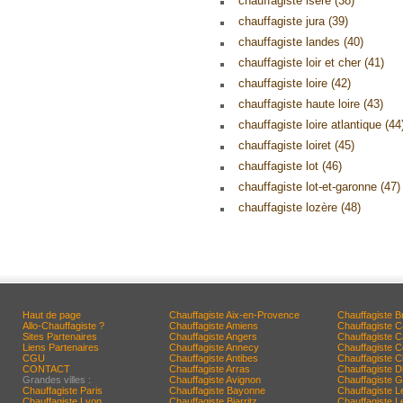
chauffagiste isère (38)
chauffagiste jura (39)
chauffagiste landes (40)
chauffagiste loir et cher (41)
chauffagiste loire (42)
chauffagiste haute loire (43)
chauffagiste loire atlantique (44
chauffagiste loiret (45)
chauffagiste lot (46)
chauffagiste lot-et-garonne (47)
chauffagiste lozère (48)
Haut de page
Chauffagiste Aix-en-Provence
Chauffagiste B
Allo-Chauffagiste ?
Chauffagiste Amiens
Chauffagiste 
Sites Partenaires
Chauffagiste Angers
Chauffagiste 
Liens Partenaires
Chauffagiste Annecy
Chauffagiste 
CGU
Chauffagiste Antibes
Chauffagiste C
CONTACT
Chauffagiste Arras
Chauffagiste D
Grandes villes :
Chauffagiste Avignon
Chauffagiste G
Chauffagiste Paris
Chauffagiste Bayonne
Chauffagiste L
Chauffagiste Lyon
Chauffagiste Biarritz
Chauffagiste 