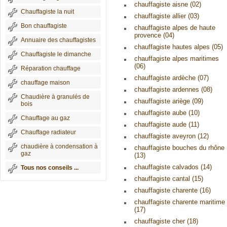
chauffagiste aisne (02)
Chauffagiste la nuit
chauffagiste allier (03)
Bon chauffagiste
chauffagiste alpes de haute
provence (04)
Annuaire des chauffagistes
chauffagiste hautes alpes (05)
Chauffagiste le dimanche
chauffagiste alpes maritimes
(06)
Réparation chauffage
chauffagiste ardèche (07)
chauffage maison
chauffagiste ardennes (08)
Chaudière à granulés de
chauffagiste ariège (09)
bois
chauffagiste aube (10)
Chauffage au gaz
chauffagiste aude (11)
Chauffage radiateur
chauffagiste aveyron (12)
chaudière à condensation à
chauffagiste bouches du rhône
gaz
(13)
chauffagiste calvados (14)
Tous nos conseils ...
chauffagiste cantal (15)
chauffagiste charente (16)
chauffagiste charente maritime
(17)
chauffagiste cher (18)