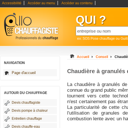
|
|
|
Accessibilité
Accéder au menu
Accéder au contenu
QUI ?
ex: SOS Pose chauffage ou Guil
Accueil
Conseil
Chaudiè
NAVIGATION
Chaudière à granulés 
Page d'accueil
La chaudière à granulés de
connue du grand public mêm
AUTOUR DU CHAUFFAGE
tournent vers cette techno
n'est certainement pas étran
Devis chauffagiste
La particularité de cette c
Devis pompe à chaleur
l'utilisation de granules 
combustion lente avec un ha
Entretien chauffage
Devis chauffe-eau