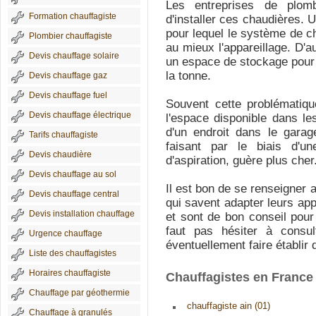
Les entreprises de plom
Formation chauffagiste
d'installer ces chaudières. 
pour lequel le système de c
Plombier chauffagiste
au mieux l'appareillage. D'au
Devis chauffage solaire
un espace de stockage pour l
la tonne.
Devis chauffage gaz
Devis chauffage fuel
Souvent cette problématique
Devis chauffage électrique
l'espace disponible dans l
d'un endroit dans le gara
Tarifs chauffagiste
faisant par le biais d'
Devis chaudière
d'aspiration, guère plus cher
Devis chauffage au sol
Il est bon de se renseigner 
Devis chauffage central
qui savent adapter leurs app
Devis installation chauffage
et sont de bon conseil pour l
faut pas hésiter à consu
Urgence chauffage
éventuellement faire établir
Liste des chauffagistes
Horaires chauffagiste
Chauffagistes en France
Chauffage par géothermie
chauffagiste ain (01)
Chauffage à granulés