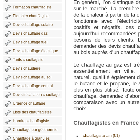
En général, l’on distingue 
Formation chauffagiste
sur le marché. La première
de la chaleur à partir de la 
Plombier chauffagiste
fonctionne avec l’électric
Devis chauffage solaire
positifs et négatifs, ces
aujourd’hui recommandées pa
Devis chauffage gaz
besoins de leurs clients. 
Devis chauffage fuel
demander des devis chauffage
Devis chauffage électrique
au bois auprès d’un chauffag
Tarifs chauffagiste
Le chauffage au gaz est tr
Devis chaudière
essentiellement en ville
naturel, qualifié également 
Devis chauffage au sol
le butane et le propane, l
Devis chauffage central
plus en plus utilisé. Toutef
Devis installation chauffage
chauffage, demandez d’abord
comparaison avec un autre 
Urgence chauffage
choix.
Liste des chauffagistes
Horaires chauffagiste
Chauffagistes en France
Chauffage par géothermie
chauffagiste ain (01)
Chauffage à granulés