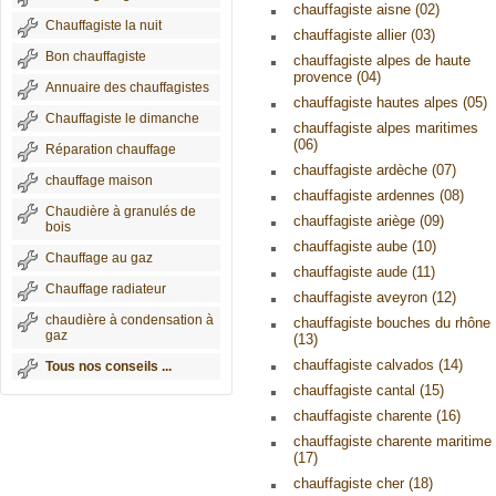
chauffagiste aisne (02)
Chauffagiste la nuit
chauffagiste allier (03)
Bon chauffagiste
chauffagiste alpes de haute
provence (04)
Annuaire des chauffagistes
chauffagiste hautes alpes (05)
Chauffagiste le dimanche
chauffagiste alpes maritimes
(06)
Réparation chauffage
chauffagiste ardèche (07)
chauffage maison
chauffagiste ardennes (08)
Chaudière à granulés de
chauffagiste ariège (09)
bois
chauffagiste aube (10)
Chauffage au gaz
chauffagiste aude (11)
Chauffage radiateur
chauffagiste aveyron (12)
chaudière à condensation à
chauffagiste bouches du rhône
gaz
(13)
chauffagiste calvados (14)
Tous nos conseils ...
chauffagiste cantal (15)
chauffagiste charente (16)
chauffagiste charente maritime
(17)
chauffagiste cher (18)