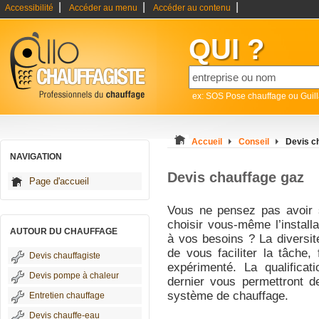
|
|
|
Accessibilité
Accéder au menu
Accéder au contenu
QUI ?
ex: SOS Pose chauffage ou Guil
Accueil
Conseil
Devis c
NAVIGATION
Devis chauffage gaz
Page d'accueil
Vous ne pensez pas avoir 
choisir vous-même l’install
AUTOUR DU CHAUFFAGE
à vos besoins ? La diversit
de vous faciliter la tâche,
Devis chauffagiste
expérimenté. La qualificat
Devis pompe à chaleur
dernier vous permettront d
système de chauffage.
Entretien chauffage
Devis chauffe-eau