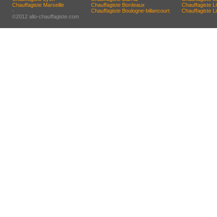
Chauffagiste Marseille
Chauffagiste Bordeaux
Chauffagiste Lil
-
Chauffagiste Boulogne-billancourt
Chauffagiste 
©2012 allo-chauffagiste.com