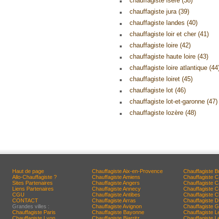
chauffagiste isère (38)
chauffagiste jura (39)
chauffagiste landes (40)
chauffagiste loir et cher (41)
chauffagiste loire (42)
chauffagiste haute loire (43)
chauffagiste loire atlantique (44
chauffagiste loiret (45)
chauffagiste lot (46)
chauffagiste lot-et-garonne (47)
chauffagiste lozère (48)
Haut de page
Chauffagiste Aix-en-Provence
Chauffagiste B
Allo-Chauffagiste ?
Chauffagiste Amiens
Chauffagiste 
Sites Partenaires
Chauffagiste Angers
Chauffagiste 
Liens Partenaires
Chauffagiste Annecy
Chauffagiste 
CGU
Chauffagiste Antibes
Chauffagiste C
CONTACT
Chauffagiste Arras
Chauffagiste D
Grandes villes :
Chauffagiste Avignon
Chauffagiste G
Chauffagiste Paris
Chauffagiste Bayonne
Chauffagiste L
Chauffagiste Lyon
Chauffagiste Biarritz
Chauffagiste 