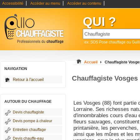
|
|
|
Accessibilité
Accéder au menu
Accéder au contenu
QUI ?
ex: SOS Pose chauffage ou Guil
Accueil
Chauffagiste Vosge
NAVIGATION
Chauffagiste Vosges
Retour à l'accueil
AUTOUR DU CHAUFFAGE
Les Vosges (88) font partie 
Lorraine. Ses richesses na
Devis chauffagiste
d'innombrables cours d'eau e
Devis pompe à chaleur
fleurs sauvages, constituent 
printanière, les pervenches,
Entretien chauffage
ainsi que les mûres et les m
Devis chauffe-eau