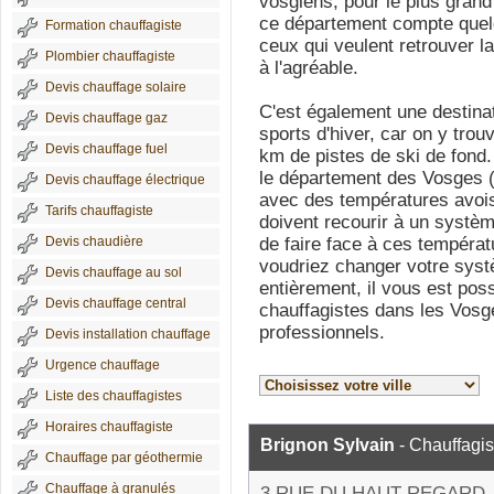
vosgiens, pour le plus grand
ce département compte quelq
Formation chauffagiste
ceux qui veulent retrouver la 
Plombier chauffagiste
à l'agréable.
Devis chauffage solaire
C'est également une destina
Devis chauffage gaz
sports d'hiver, car on y trou
Devis chauffage fuel
km de pistes de ski de fond.
le département des Vosges (8
Devis chauffage électrique
avec des températures avois
Tarifs chauffagiste
doivent recourir à un systèm
Devis chaudière
de faire face à ces tempéra
voudriez changer votre syst
Devis chauffage au sol
entièrement, il vous est poss
Devis chauffage central
chauffagistes dans les Vosg
professionnels.
Devis installation chauffage
Urgence chauffage
Liste des chauffagistes
Horaires chauffagiste
Brignon Sylvain
- Chauffagis
Chauffage par géothermie
Chauffage à granulés
3 RUE DU HAUT REGARD