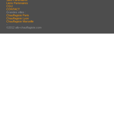
Sites Partenaires
Liens Partenaires
CGU
CONTACT
Grandes villes :
Chauffagiste Paris
Chauffagiste Lyon
Chauffagiste Marseille
-
©2012 allo-chauffagiste.com