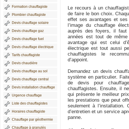
Formation chauffagiste
Le recours à un chauffagis
de faire le bon choix. Cha
Plombier chauffagiste
effet ses avantages et ses 
Devis chauffage solaire
l’image du chauffage élect
auprès des foyers, il faut
Devis chauffage gaz
années est tout de même 
Devis chauffage fuel
avantage qui est celui d’ê
Devis chauffage électrique
électrique est tout aussi p
chauffagistes le recomm
Tarifs chauffagiste
d’appoint.
Devis chaudière
Demandez un devis chauffag
Devis chauffage au sol
système en particulier. Fai
Devis chauffage central
de devis pour chauffage
Devis installation chauffage
chauffagistes. Ensuite, il n
qui présente le meilleur pr
Urgence chauffage
les prestations que peut off
Liste des chauffagistes
seulement à l’installation.
d’entretien et un service ap
Horaires chauffagiste
panne.
Chauffage par géothermie
Chauffage à granulés