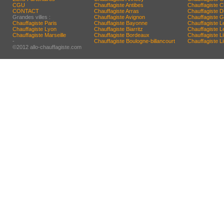
CGU
Chauffagiste Antibes
Chauffagiste C
CONTACT
Chauffagiste Arras
Chauffagiste D
Grandes villes :
Chauffagiste Avignon
Chauffagiste G
Chauffagiste Paris
Chauffagiste Bayonne
Chauffagiste L
Chauffagiste Lyon
Chauffagiste Biarritz
Chauffagiste 
Chauffagiste Marseille
Chauffagiste Bordeaux
Chauffagiste Lil
-
Chauffagiste Boulogne-billancourt
Chauffagiste 
©2012 allo-chauffagiste.com