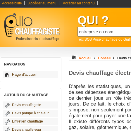
|
|
|
Accessibilité
Accéder au menu
Accéder au contenu
QUI ?
ex: SOS Pose chauffage ou Guil
Accueil
Conseil
Devis c
NAVIGATION
Devis chauffage élect
Page d'accueil
D’après les statistiques,
de ses dépenses énergétiqu
AUTOUR DU CHAUFFAGE
ce dernier joue un rôle tr
jours. De ce fait, le choix
Devis chauffagiste
s’impose, non seulement pou
Devis pompe à chaleur
également pour payer une fa
Il existe différents types d
Entretien chauffage
gaz, solaire, géothermique, 
Devis chauffe-eau