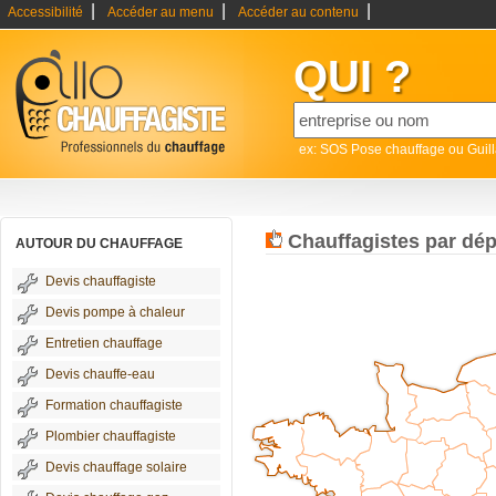
|
|
|
Accessibilité
Accéder au menu
Accéder au contenu
QUI ?
ex: SOS Pose chauffage ou Guil
Chauffagistes par dé
AUTOUR DU CHAUFFAGE
Devis chauffagiste
Devis pompe à chaleur
Entretien chauffage
Devis chauffe-eau
Formation chauffagiste
Plombier chauffagiste
Devis chauffage solaire