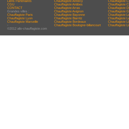
Liens Partenaires
Chauffagiste Annecy
Chauffagiste 
CGU
Chauffagiste Antibes
Chauffagiste C
CONTACT
Chauffagiste Arras
Chauffagiste D
Grandes villes :
Chauffagiste Avignon
Chauffagiste G
Chauffagiste Paris
Chauffagiste Bayonne
Chauffagiste L
Chauffagiste Lyon
Chauffagiste Biarritz
Chauffagiste 
Chauffagiste Marseille
Chauffagiste Bordeaux
Chauffagiste Lil
-
Chauffagiste Boulogne-billancourt
Chauffagiste 
©2012 allo-chauffagiste.com