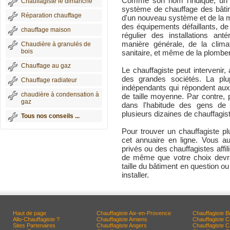
Comme son nom l'indique, un c
Chauffagiste le dimanche
système de chauffage des bâtimen
Réparation chauffage
d'un nouveau système et de la 
des équipements défaillants, de l
chauffage maison
régulier des installations ant
manière générale, de la climat
Chaudière à granulés de
bois
sanitaire, et même de la plomber
Chauffage au gaz
Le chauffagiste peut intervenir,
des grandes sociétés. La plu
Chauffage radiateur
indépendants qui répondent aux 
chaudière à condensation à
de taille moyenne. Par contre, 
gaz
dans l'habitude des gens de 
plusieurs dizaines de chauffagis
Tous nos conseils ...
Pour trouver un chauffagiste pl
cet annuaire en ligne. Vous au
privés ou des chauffagistes affi
de même que votre choix devra
taille du bâtiment en question o
installer.
Haut de page
Chauffagiste Aix-en-Provence
Chauffagiste B
Allo-Chauffagiste ?
Chauffagiste Amiens
Chauffagiste 
Sites Partenaires
Chauffagiste Angers
Chauffagiste 