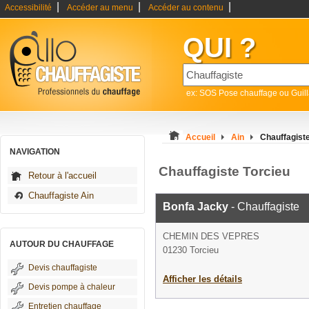
|
|
|
Accessibilité
Accéder au menu
Accéder au contenu
QUI ?
ex: SOS Pose chauffage ou Guil
Accueil
Ain
Chauffagiste
NAVIGATION
Chauffagiste Torcieu
Retour à l'accueil
Chauffagiste Ain
Bonfa Jacky
- Chauffagiste
CHEMIN DES VEPRES
AUTOUR DU CHAUFFAGE
01230 Torcieu
Devis chauffagiste
Afficher les détails
Devis pompe à chaleur
Entretien chauffage