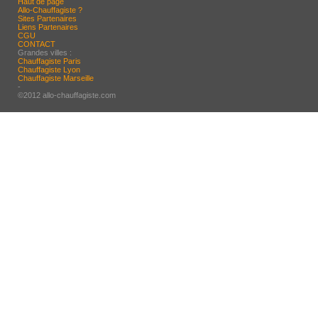
Haut de page
Allo-Chauffagiste ?
Sites Partenaires
Liens Partenaires
CGU
CONTACT
Grandes villes :
Chauffagiste Paris
Chauffagiste Lyon
Chauffagiste Marseille
-
©2012 allo-chauffagiste.com