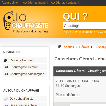
|
|
|
Accessibilité
Accéder au menu
Accéder au contenu
QUI ?
ex: SOS Pose chauffage ou Guil
Accueil
Hérault
Sussar
NAVIGATION
Cassebras Gérard - cha
Retour à l'accueil
Chauffagiste Hérault
Cassebras Gérard
- Chauffagist
Chauffagiste Sussargues
26 CHEMIN DU BOURGIDOUX
34160 Sussargues
AUTOUR DU CHAUFFAGE
Plan et itinéraire :
Devis chauffagiste
Devis pompe à chaleur