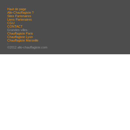
Haut de page
Allo-Chauffagiste ?
Sites Partenaires
Liens Partenaires
CGU
CONTACT
Grandes villes :
Chauffagiste Paris
Chauffagiste Lyon
Chauffagiste Marseille
-
©2012 allo-chauffagiste.com