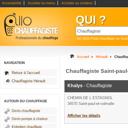
|
|
|
Accessibilité
Accéder au menu
Accéder au contenu
QUI ?
ex: SOS Pose chauffage ou Guil
Accueil
Hérault
Chauffag
NAVIGATION
Chauffagiste Saint-paul
Retour à l'accueil
Chauffagiste Hérault
Khalys
- Chauffagiste
CHEMIN DE L ESTAGNOL
AUTOUR DU CHAUFFAGE
34570 Saint-paul-et-valmalle
Devis chauffagiste
Afficher les détails
Devis pompe à chaleur
Entretien chauffage