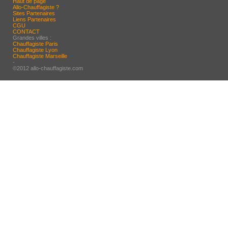
Haut de page
Allo-Chauffagiste ?
Sites Partenaires
Liens Partenaires
CGU
CONTACT
Grandes villes :
Chauffagiste Paris
Chauffagiste Lyon
Chauffagiste Marseille
-
©2012 allo-chauffagiste.com