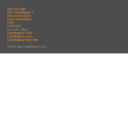
Haut de page
Allo-Chauffagiste ?
Sites Partenaires
Liens Partenaires
CGU
CONTACT
Grandes villes :
Chauffagiste Paris
Chauffagiste Lyon
Chauffagiste Marseille
-
©2012 allo-chauffagiste.com