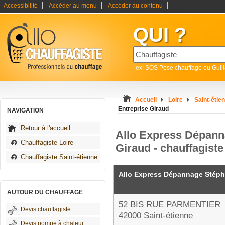
|
|
|
Accessibilité
Accéder au menu
Accéder au contenu
QUI ?
ex: SOS Pose chauffage ou Guil
Accueil
Loire
Saint-étie
Entreprise Giraud
NAVIGATION
Retour à l'accueil
Allo Express Dépann
Chauffagiste Loire
Giraud - chauffagiste
Chauffagiste Saint-étienne
Allo Express Dépannage Stéph
AUTOUR DU CHAUFFAGE
52 BIS RUE PARMENTIER
Devis chauffagiste
42000 Saint-étienne
Devis pompe à chaleur