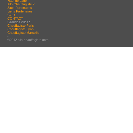
Haut de page
Allo-Chauffagiste ?
Sites Partenaires
Liens Partenaires
CGU
CONTACT
Grandes villes :
Chauffagiste Paris
Chauffagiste Lyon
Chauffagiste Marseille
-
©2012 allo-chauffagiste.com