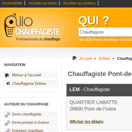
|
|
|
Accessibilité
Accéder au menu
Accéder au contenu
QUI ?
ex: SOS Pose chauffage ou Guil
Accueil
Drôme
Chauffag
NAVIGATION
Chauffagiste Pont-de-
Retour à l'accueil
Chauffagiste Drôme
LEM
- Chauffagiste
QUARTIER LABATTE
AUTOUR DU CHAUFFAGE
26600 Pont-de-l'isère
Devis chauffagiste
Afficher les détails
Devis pompe à chaleur
Entretien chauffage