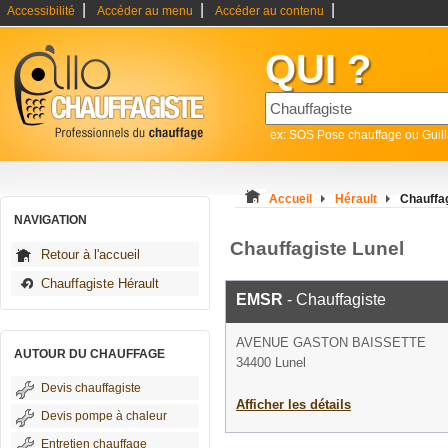
|
|
|
Accessibilité
Accéder au menu
Accéder au contenu
QUI ?
ex: SOS Pose chauffage ou Guil
Accueil
Hérault
Chauffag
NAVIGATION
Chauffagiste Lunel
Retour à l'accueil
Chauffagiste Hérault
EMSR
- Chauffagiste
AVENUE GASTON BAISSETTE
AUTOUR DU CHAUFFAGE
34400 Lunel
Devis chauffagiste
Afficher les détails
Devis pompe à chaleur
Entretien chauffage