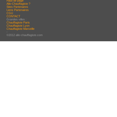
Haut de page
Allo-Chauffagiste ?
Sites Partenaires
Liens Partenaires
CGU
CONTACT
Grandes villes :
Chauffagiste Paris
Chauffagiste Lyon
Chauffagiste Marseille
-
©2012 allo-chauffagiste.com