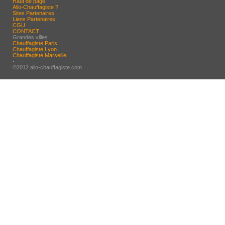
Haut de page
Allo-Chauffagiste ?
Sites Partenaires
Liens Partenaires
CGU
CONTACT
Grandes villes :
Chauffagiste Paris
Chauffagiste Lyon
Chauffagiste Marseille
-
©2012 allo-chauffagiste.com