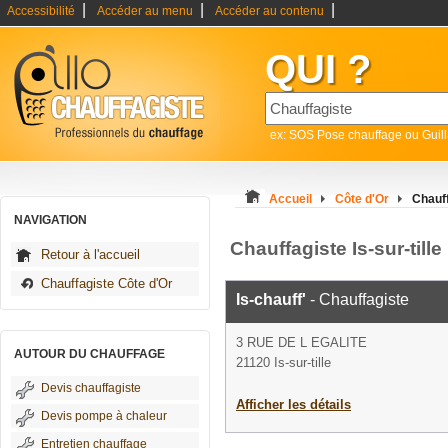
|
|
|
Accessibilité
Accéder au menu
Accéder au contenu
QUI ?
ex: SOS Pose chauffage ou Guil
Accueil
Côte d'Or
Chauff
NAVIGATION
Chauffagiste Is-sur-tille
Retour à l'accueil
Chauffagiste Côte d'Or
Is-chauff'
- Chauffagiste
3 RUE DE L EGALITE
AUTOUR DU CHAUFFAGE
21120 Is-sur-tille
Devis chauffagiste
Afficher les détails
Devis pompe à chaleur
Entretien chauffage