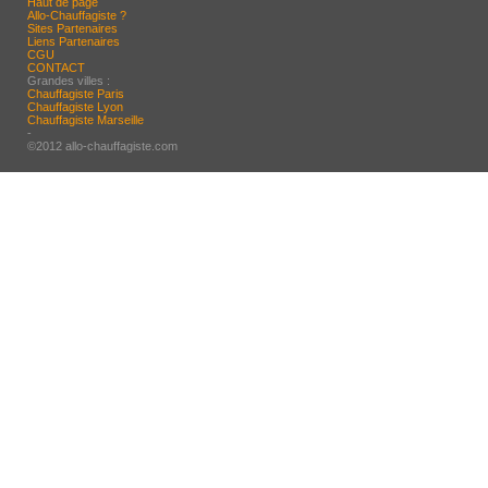
Haut de page
Allo-Chauffagiste ?
Sites Partenaires
Liens Partenaires
CGU
CONTACT
Grandes villes :
Chauffagiste Paris
Chauffagiste Lyon
Chauffagiste Marseille
-
©2012 allo-chauffagiste.com