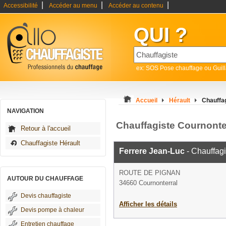
|
|
|
Accessibilité
Accéder au menu
Accéder au contenu
QUI ?
ex: SOS Pose chauffage ou Guil
Accueil
Hérault
Chauffag
NAVIGATION
Chauffagiste Cournonte
Retour à l'accueil
Chauffagiste Hérault
Ferrere Jean-Luc
- Chauffagi
ROUTE DE PIGNAN
AUTOUR DU CHAUFFAGE
34660 Cournonterral
Devis chauffagiste
Afficher les détails
Devis pompe à chaleur
Entretien chauffage