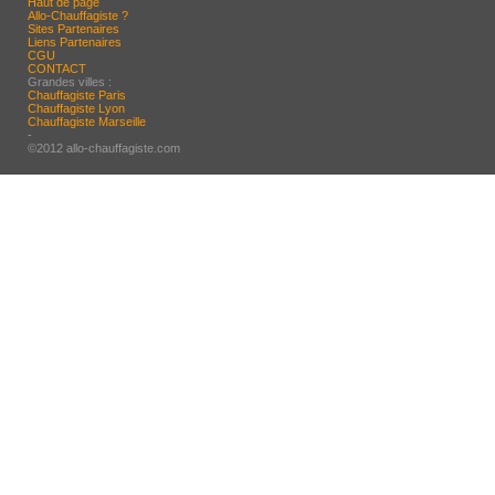
Haut de page
Allo-Chauffagiste ?
Sites Partenaires
Liens Partenaires
CGU
CONTACT
Grandes villes :
Chauffagiste Paris
Chauffagiste Lyon
Chauffagiste Marseille
-
©2012 allo-chauffagiste.com