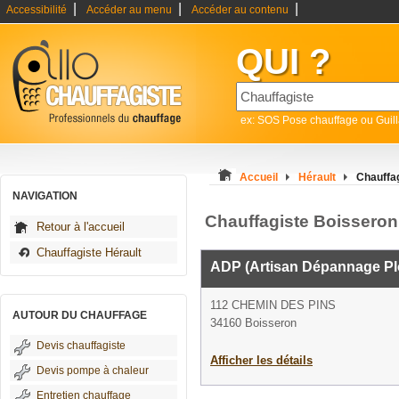
|
|
|
Accessibilité
Accéder au menu
Accéder au contenu
QUI ?
ex: SOS Pose chauffage ou Guil
Accueil
Hérault
Chauffa
NAVIGATION
Chauffagiste Boisseron
Retour à l'accueil
Chauffagiste Hérault
ADP (Artisan Dépannage Pl
112 CHEMIN DES PINS
AUTOUR DU CHAUFFAGE
34160 Boisseron
Devis chauffagiste
Afficher les détails
Devis pompe à chaleur
Entretien chauffage