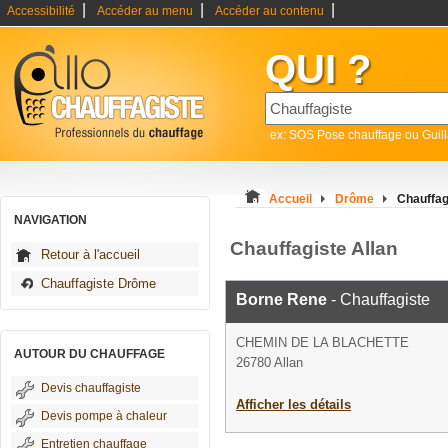
|
|
|
Accessibilité
Accéder au menu
Accéder au contenu
QUI ?
ex: SOS Pose chauffage ou Guil
Accueil
Drôme
Chauffag
NAVIGATION
Chauffagiste Allan
Retour à l'accueil
Chauffagiste Drôme
Borne Rene
- Chauffagiste
CHEMIN DE LA BLACHETTE
AUTOUR DU CHAUFFAGE
26780 Allan
Devis chauffagiste
Afficher les détails
Devis pompe à chaleur
Entretien chauffage