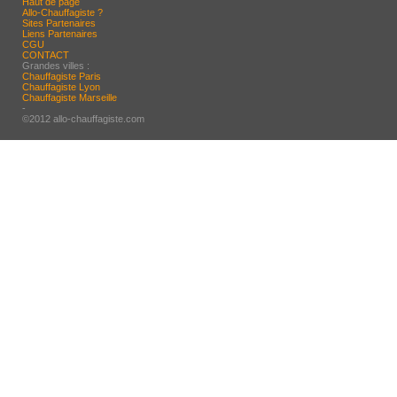
Haut de page
Allo-Chauffagiste ?
Sites Partenaires
Liens Partenaires
CGU
CONTACT
Grandes villes :
Chauffagiste Paris
Chauffagiste Lyon
Chauffagiste Marseille
-
©2012 allo-chauffagiste.com