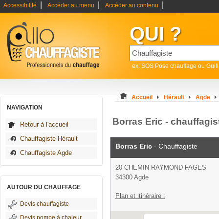
|
|
|
Accessibilité
Accéder au menu
Accéder au contenu
QUI ?
ex: SOS Pose chauffage ou Guil
Accueil
Hérault
Agde
NAVIGATION
Borras Eric - chauffagi
Retour à l'accueil
Chauffagiste Hérault
Borras Eric
- Chauffagiste
Chauffagiste Agde
20 CHEMIN RAYMOND FAGES
34300 Agde
AUTOUR DU CHAUFFAGE
Plan et itinéraire :
Devis chauffagiste
Devis pompe à chaleur