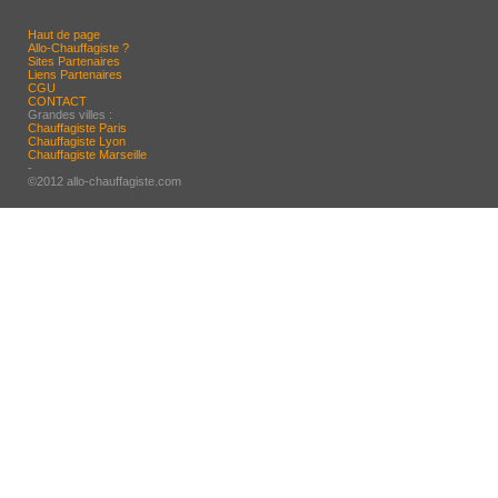
Haut de page
Allo-Chauffagiste ?
Sites Partenaires
Liens Partenaires
CGU
CONTACT
Grandes villes :
Chauffagiste Paris
Chauffagiste Lyon
Chauffagiste Marseille
-
©2012 allo-chauffagiste.com